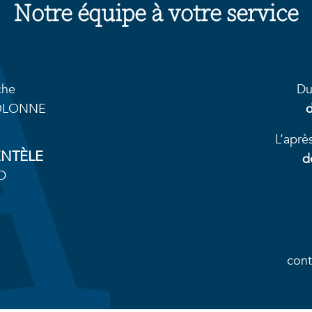
Notre équipe à votre service
che
Du
’OLONNE
L’aprè
ENTÈLE
d
D
cont