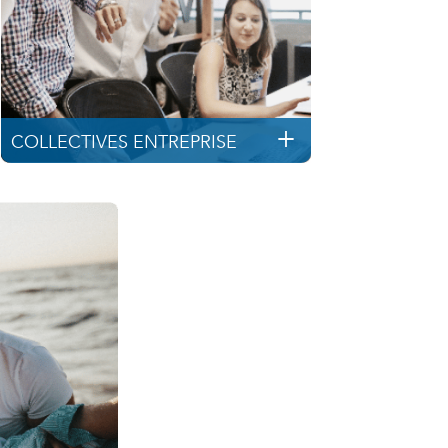
COLLECTIVES ENTREPRISE
CENTRE D’AFFAIRES
7 allée Alain Guénant
85180 Les Sables d’Olonne