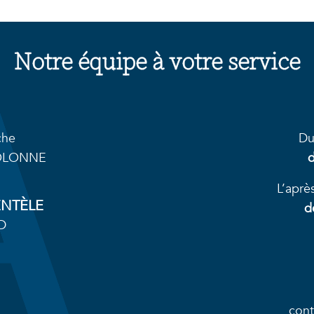
Notre équipe à votre service
che
Du
’OLONNE
L’aprè
ENTÈLE
d
D
cont