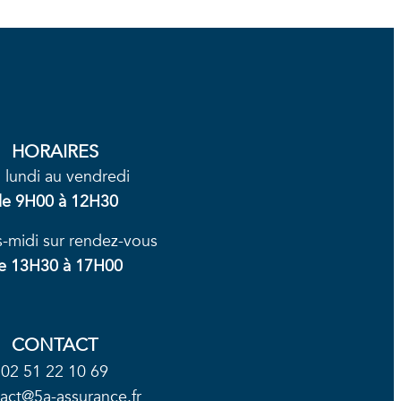
HORAIRES
 lundi au vendredi
de
9H00 à 12H30
s-midi sur rendez-vous
e 13H30 à 17H00
CONTACT
02 51 22 10 69
act@5a-assurance.fr