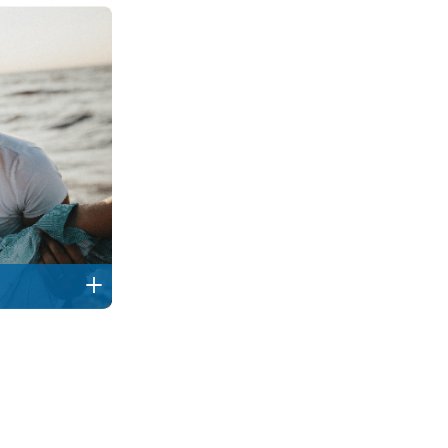
CENTRE D’AFFAIRES
7 allée Alain Guénant
85180 Les Sables d’Olonne