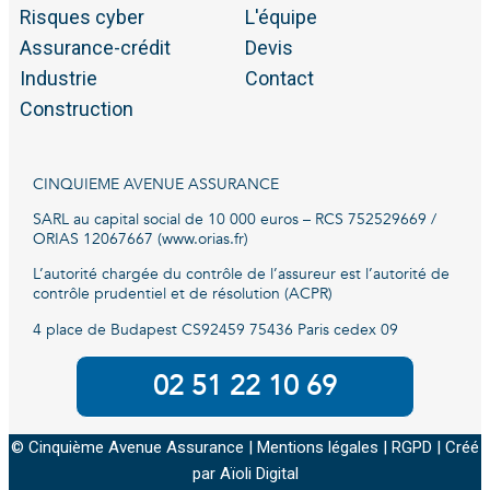
Risques cyber
L'équipe
Assurance-crédit
Devis
Industrie
Contact
Construction
CINQUIEME AVENUE ASSURANCE
SARL au capital social de 10 000 euros – RCS 752529669 /
ORIAS 12067667 (www.orias.fr)
L’autorité chargée du contrôle de l’assureur est l’autorité de
contrôle prudentiel et de résolution (ACPR)
4 place de Budapest CS92459 75436 Paris cedex 09
02 51 22 10 69
© Cinquième Avenue Assurance |
Mentions légales
|
RGPD
| Créé
par
Aïoli Digital